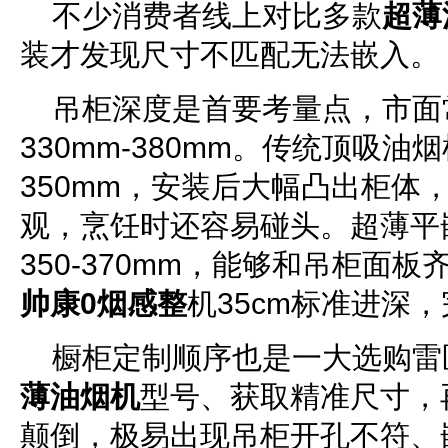
不少消费者线上对比多款
超薄
装才发现尺寸不匹配无法嵌入。
吊柜深度是首要考量点，市面
330mm-380mm。传统顶吸
350mm，安装后大幅凸出柜体
观，烹饪时还容易碰头。超薄平
350-370mm，能够和吊柜面板
帅康0烟感整
机35cm标准进深
橱柜定制顺序也是一大选购雷
薄油烟机
型号、获取精准尺寸，
颠倒，极易出现吊柜开孔不符、