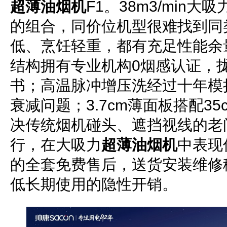
超薄油烟机
F1。38m3/min大
的组合，同价位机型很难找到同
低、烹饪轻重，都有充足性能余
结构拥有专业机构0烟感认证，
书；高温脉冲增压洗经过十年模
衰减问题；3.7cm薄面板搭配3
决传统烟机碰头、遮挡视线的老问
行，在大吸力
超薄油烟机
中表现
的全套免费售后，送货安装维修
低长期使用的隐性开销。