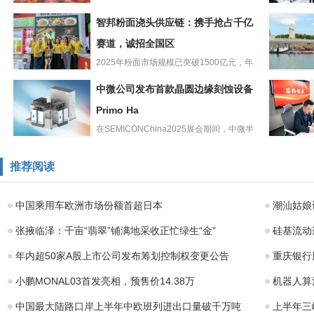
奉节脐橙香飘古
以“橙”为媒的农业盛事，在丝...
广交会搭
智邦粉面浇头供应链：携手抢占千亿
都 产业振兴谱写
产线接棒
新篇——2025奉
赛道，诚招全国区
洁柔以“一
纸”诠
2025年粉面市场规模已突破1500亿元，年
智邦粉面浇头供
增速高达15%，千亿...
同安区人
中微公司发布首款晶圆边缘刻蚀设备
应链：携手抢占
以“武装工
千亿赛道，诚招
Primo Ha
抓手 奏响
全国区
在SEMICONChina2025展会期间，中微半
中微公司发布首
导体设备（上海...
抢抓机遇
款晶圆边缘刻蚀
频，金哚
推荐阅读
设备Primo Ha
又一区域
定江苏省
中国乘用车欧洲市场份额首超日本
潮汕姑娘
张掖临泽：千亩“翡翠”铺满地采收正忙绿生“金”
硅基流动
年内超50家A股上市公司发布筹划控制权变更公告
重庆银行
小鹏MONAL03首发亮相，预售价14.38万
机器人算
中国最大陆路口岸上半年中欧班列进出口量破千万吨
上半年三