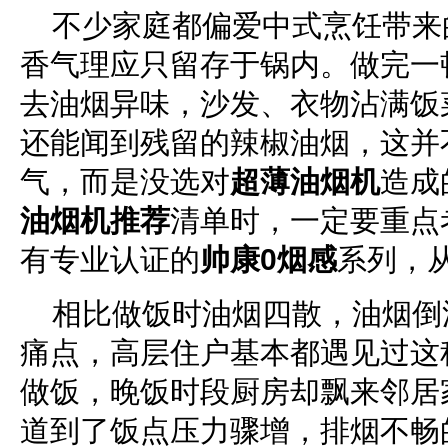
不少家庭都偏爱中式烹饪带来
香气理应只留存于锅内。做完一
去油烟异味，沙发、衣物沾满饭
还能闻到残留的辣椒油烟，这并
气，而是没选对
超薄油烟
机
造成
油烟机推荐
清单时，一定要重点
有专业认证的
帅康0烟感
系列，
相比做饭时油烟四散，油烟倒
痛点，高层住户基本都遇见过这
做饭，晚饭时段厨房却飘来邻居
道到了饭点压力骤增，排烟不畅