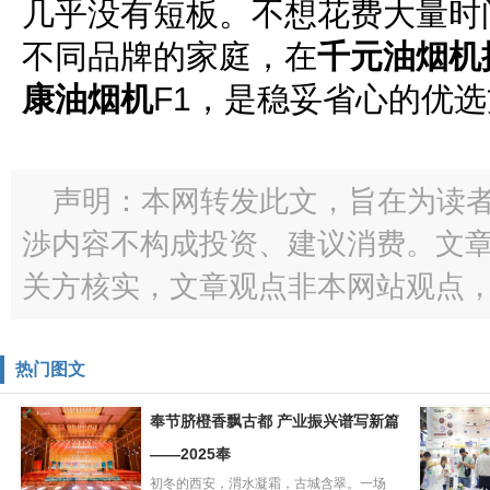
几乎没有短板。不想花费大量时
不同品牌的家庭，在
千元油烟机
康油烟机
F1，是稳妥省心的优
声明：本网转发此文，旨在为读
渉内容不构成投资、建议消费。文
关方核实，文章观点非本网站观点
热门图文
奉节脐橙香飘古都 产业振兴谱写新篇
——2025奉
初冬的西安，渭水凝霜，古城含翠。一场