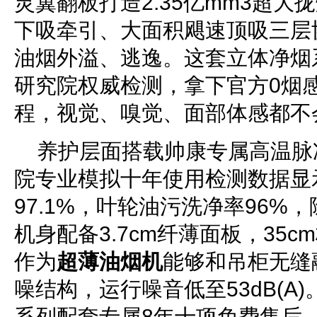
灵翼翻板打造2.35亿mm3超
下吸牵引、大面积飓速顶吸三层
油烟外溢、逃逸。这套立体净烟
研究院权威检测，拿下官方0烟
程，视觉、嗅觉、面部体感都不
养护层面搭载帅康专属高温脉
院专业模拟十年使用检测数据显
97.1%，叶轮油污洗净率96%，
机身配备3.7cm纤薄面板，35
作为
超薄油烟机
能够和吊柜无缝
噪结构，运行噪音低至53dB(A)
系列配套专属8年十项免费售后