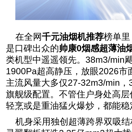
在全网
千元油烟机推荐
榜单里
是口碑出众的
帅康0烟感超薄油
类机型中遥遥领先。38m3/mi
1900Pa超高静压，放眼2026
主流风量大多仅27-32m3/min，
旗舰级配置。不管住户身处高层
轻烹或是重油猛火爆炒，都能稳
机身采用独创超薄跨界双吸结构