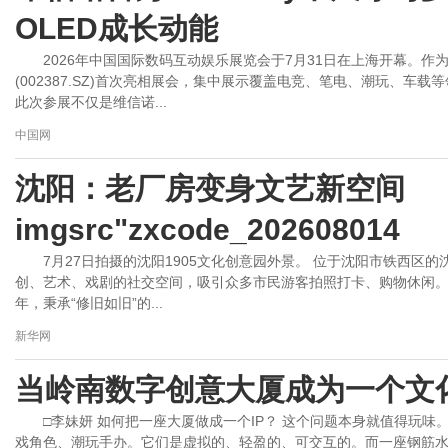
OLED成长动能
2026年中国国际数码互动娱乐展览会于7月31日在上海开幕。
(002387.SZ)首次亮相展会，集中展示覆盖电竞、笔电、潮玩、车
此次参展不仅是维信诺...
中国网
沈阳：老厂房变身文艺新空间
imgsrc"zxcode_202608014
7月27日拍摄的沈阳1905文化创意园外景。 位于沈阳市铁西区
创、艺术、戏剧的社交空间，吸引众多市民游客拍照打卡、购物休闲。20
年，秉承“修旧如旧”的...
新华网
当岭南数字创意大厦成为一个文
□李妹妍 如何把一座大厦做成一个IP？ 这个问题本身就值得玩味
戏角色、潮玩手办。它们是虚拟的、轻盈的、可交互的。而一座钢筋