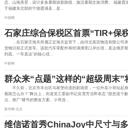
态、山海美景，设计多条暑期游新路线，激活暑期文旅消费。 福建霞浦:
于福建东北部的宁德霞浦县，是...
中国网
石家庄综合保税区首票“TIR+保
，在石家庄海关所属正定海关监管下，由河北嵩宏物流有限公司承运
货物日前正式发车。该批汽车零配件将经满洲里口岸出境，直达俄罗斯莫斯
到底、一车直达”的核心优...
中新网
群众来“点题”这样的“超级周末
不久前，北京市丰台区马家堡街道的剧场里，一位外卖小哥站起身
着路怎么办？”舞台上，街道党工委副书记吴雪芳当即表态:“跟您道个
点、推广”楼号的整改方案。小哥连...
新华网-北京
维信诺首秀ChinaJoy中尺寸