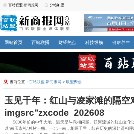
百站联盟-新商报网
分站加盟
网站首页
百站联播
财经热点
科技纵横
健康养生
当前位置：
百站联盟-新商报网
>
联盟聚焦
玉见千年：红山与凌家滩的隔空
imgsrc"zxcode_202608
5000年前的中华大地，满天星斗竞相闪耀。辽河流域的红山文化
以“尚玉崇礼”独树一帜。一北一南，相隔千里，却在历史的深处遥相