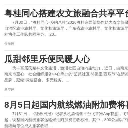
粤桂同心搭建农文旅融合共享平
7月30日，“粤桂同心·乡约八桂”2026粤桂东西部协作助力农
自治区农业农村厅、文化和旅游厅，广东省农业农村厅、文化和旅游
桂协作工作队共同主办。 20...
金羊网
瓜甜邻里乐便民暖人心
为丰富居民精神文化生活，激活社区自治内生动力，近日，由南
南京市至心一社会组织服务中心承办的“艺苑社区‘邻聚里’西瓜节”在清
品牌，延续“党建搭台、多元服务、...
新华网
8月5日起国内航线燃油附加费将
7月31日，《证券日报》记者从机票销售平台飞常准App获悉，飞常
起，调整国内航线旅客运输燃油附加费征收标准。其中，800公里以下航
航段向每位成人旅客收取...