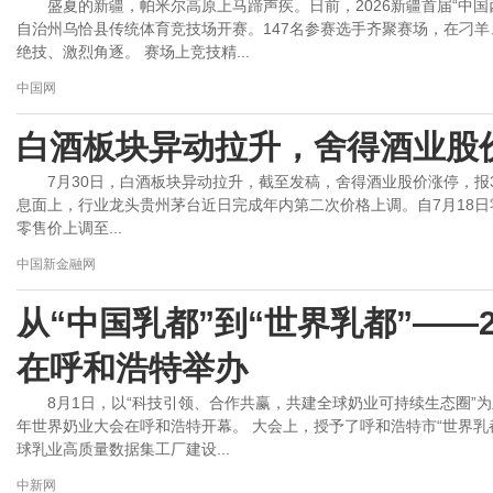
盛夏的新疆，帕米尔高原上马蹄声疾。日前，2026新疆首届“中
自治州乌恰县传统体育竞技场开赛。147名参赛选手齐聚赛场，在刁
绝技、激烈角逐。 赛场上竞技精...
中国网
白酒板块异动拉升，舍得酒业股
7月30日，白酒板块异动拉升，截至发稿，舍得酒业股价涨停，报37.
息面上，行业龙头贵州茅台近日完成年内第二次价格上调。自7月18日零
零售价上调至...
中国新金融网
从“中国乳都”到“世界乳都”——
在呼和浩特举办
8月1日，以“科技引领、合作共赢，共建全球奶业可持续生态圈”为
年世界奶业大会在呼和浩特开幕。 大会上，授予了呼和浩特市“世界乳
球乳业高质量数据集工厂建设...
中新网