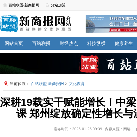
百站联盟-新商报网
分站加盟
网站首页
百站联播
财经热点
科技纵横
健康养生
当前位置：
百站联盟-新商报网
>
文化教育
深耕19载实干赋能增长！中梁
课 郑州绽放确定性增长与
发布时间：2026-01-26 09:39 内容来源：网络
阅