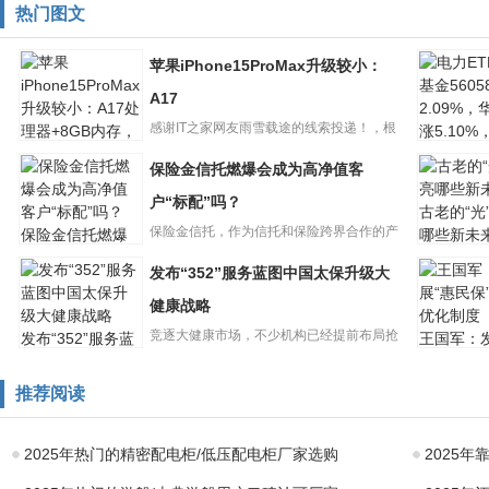
热门图文
苹果iPhone15ProMax升级较小：
A17
感谢IT之家网友雨雪载途的线索投递！，根
电力ETF
据Tech_Reve的说...
保险金信托燃爆会成为高净值客
苹果
金56058
iPhone15ProMax
2.09%，
户“标配”吗？
古老的“光
升级较小：A17
保险金信托，作为信托和保险跨界合作的产
保险金信托燃爆
哪些新未
会成为高净值客
物，越来越受到高净值客户的...
发布“352”服务蓝图中国太保升级大
户“标配”吗？
健康战略
竞逐大健康市场，不少机构已经提前布局抢
发布“352”服务蓝
王国军：
图中国太保升级
民保”需
占赛道，打造未来发展第二曲...
大健康战略
制度
推荐阅读
2025年热门的精密配电柜/低压配电柜厂家选购
2025