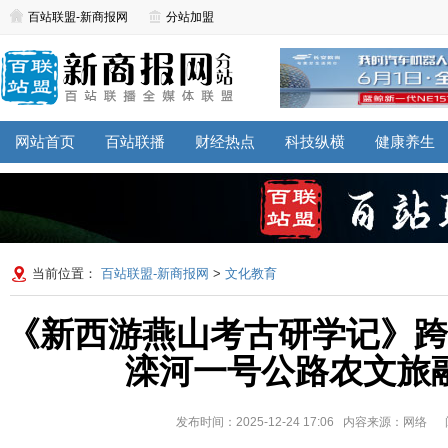
百站联盟-新商报网
分站加盟
网站首页
百站联播
财经热点
科技纵横
健康养生
当前位置：
百站联盟-新商报网
>
文化教育
《新西游燕山考古研学记》跨
滦河一号公路农文旅
发布时间：2025-12-24 17:06 内容来源：网络
阅