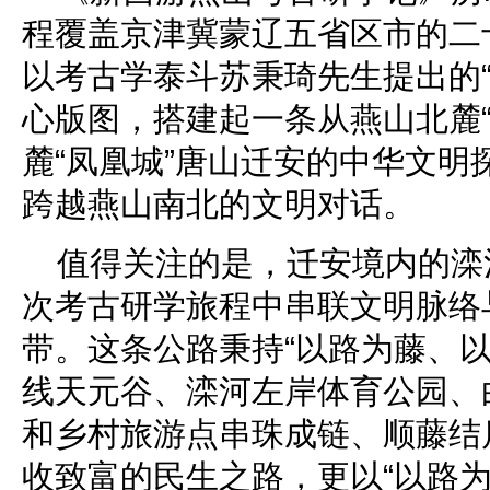
程覆盖京津冀蒙辽五省区市的二
以考古学泰斗苏秉琦先生提出的“
心版图，搭建起一条从燕山北麓“
麓“凤凰城”唐山迁安的中华文明
跨越燕山南北的文明对话。
值得关注的是，迁安境内的滦
次考古研学旅程中串联文明脉络
带。这条公路秉持“以路为藤、以
线天元谷、滦河左岸体育公园、
和乡村旅游点串珠成链、顺藤结
收致富的民生之路，更以“以路为