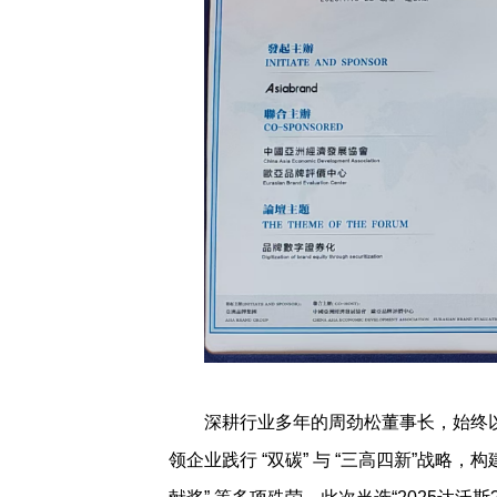
深耕行业多年的周劲松董事长，始终以
领企业践行 “双碳” 与 “三高四新”战略