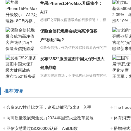
苹果iPhone15ProMax升级较小：
A17
感谢IT之家网友雨雪载途的线索投递！，根
电力ETF
据Tech_Reve的说...
保险金信托燃爆会成为高净值客
苹果
金56058
iPhone15ProMax
2.09%，
户“标配”吗？
古老的“光
升级较小：A17
保险金信托，作为信托和保险跨界合作的产
保险金信托燃爆
哪些新未
会成为高净值客
物，越来越受到高净值客户的...
发布“352”服务蓝图中国太保升级大
户“标配”吗？
健康战略
竞逐大健康市场，不少机构已经提前布局抢
发布“352”服务蓝
王国军：
图中国太保升级
民保”需
占赛道，打造未来发展第二曲...
大健康战略
制度
推荐阅读
合资SUV性价比之王，途观L轴距近2米8，入手
TheTra
向高质量发展聚焦发力2024年国资央企改革发展
体育消费
亚信安慧通过ISO20000认证，AntDB数
搭增程式