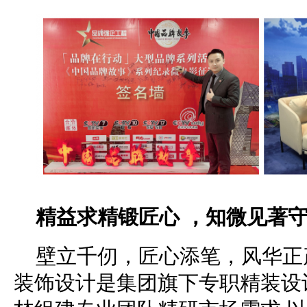
精益求精锻匠心 ，知微见著
壁立千仞，匠心添笔，风华正
装饰设计是集团旗下专职精装设