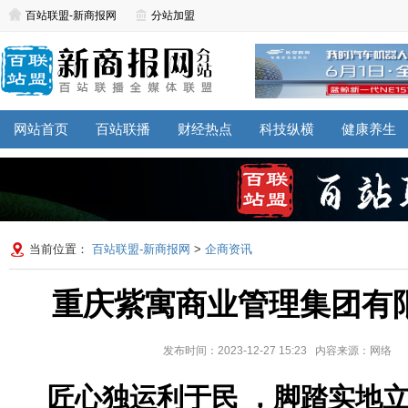
百站联盟-新商报网
分站加盟
网站首页
百站联播
财经热点
科技纵横
健康养生
当前位置：
百站联盟-新商报网
>
企商资讯
重庆紫寓商业管理集团有
发布时间：2023-12-27 15:23 内容来源：网络
匠心独运利于民 ，脚踏实地