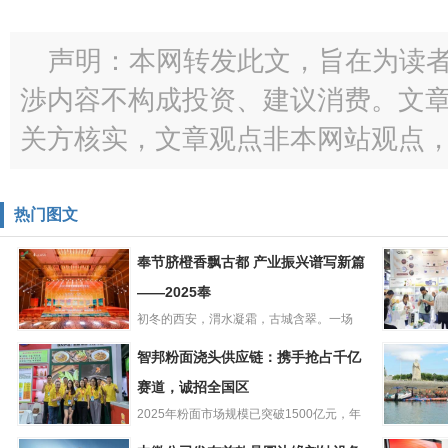
声明：本网转发此文，旨在为读
渉内容不构成投资、建议消费。文
关方核实，文章观点非本网站观点
热门图文
奉节脐橙香飘古都 产业振兴谱写新篇
——2025奉
初冬的西安，渭水凝霜，古城含翠。一场
奉节脐橙香飘古
以“橙”为媒的农业盛事，在丝...
广交会搭
智邦粉面浇头供应链：携手抢占千亿
都 产业振兴谱写
产线接棒
新篇——2025奉
赛道，诚招全国区
洁柔以“一
纸”诠
2025年粉面市场规模已突破1500亿元，年
智邦粉面浇头供
增速高达15%，千亿...
同安区人