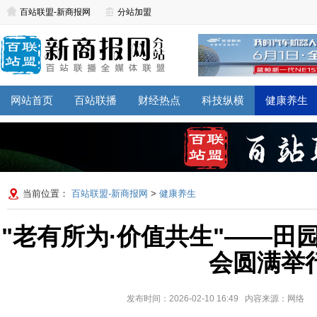
百站联盟-新商报网
分站加盟
网站首页
百站联播
财经热点
科技纵横
健康养生
当前位置：
百站联盟-新商报网
>
健康养生
"老有所为·价值共生"——田
会圆满举
发布时间：2026-02-10 16:49 内容来源：网络