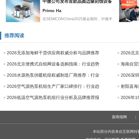
中微公司发布首款晶圆边缘刻蚀设备
应链：携手抢占
以“武装工
千亿赛道，诚招
Primo Ha
抓手 奏响
全国区
在SEMICONChina2025展会期间，中微半
中微公司发布首
导体设备（上海...
抢抓机遇
款晶圆边缘刻蚀
频，金哚
推荐阅读
设备Primo Ha
又一区域
定江苏省
2026无添加海鲜干货供应商权威分析与品牌推荐
2026
2026北京便携式自组网设备选购指南：行业趋势
海南自贸
2026水源热泵供暖机组权威制造厂商推荐：行业
2026
2026空气源热泵机组生产厂家口碑排行：行业趋
射阳县海
2026低温空气源热泵机组行业分析及品牌推荐报
2026年
新商报网
|
本站部分内容来自互联网转