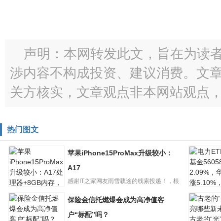
声明：本网转发此文，旨在为读
渉内容不构成投资、建议消费。文
关方核实，文章观点非本网站观点
热门图文
苹果iPhone15ProMax升级较小：
A17
感谢IT之家网友雨雪载途的线索投递！，根
电力ETF
据Tech_Reve的说...
保险金信托燃爆会成为高净值客
苹果
金56058
iPhone15ProMax
2.09%，
户“标配”吗？
古老的“光