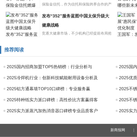
升级较小：A17
保险金信托，作为信托和保险跨界合作的产
保险金信托燃爆
哪些新未
会成为高净值客
物，越来越受到高净值客户的...
发布“352”服务蓝图中国太保升级大
户“标配”吗？
健康战略
竞逐大健康市场，不少机构已经提前布局抢
发布“352”服务蓝
王国军：
图中国太保升级
民保”需
占赛道，打造未来发展第二曲...
大健康战略
制度
推荐阅读
2025国内招商加盟TOP5热销榜：行业分析与
2025
2025冷焊机行业：创新科技赋能耐用设备分析及
2025
2025铝方通幕墙TOP10口碑榜：专业服务赢
2025
2025特种纸实力派口碑榜：高性价比方案赢得客
2025
2025实力派蒸汽加热消音器口碑榜专业品质客户
2025
新商报网
|